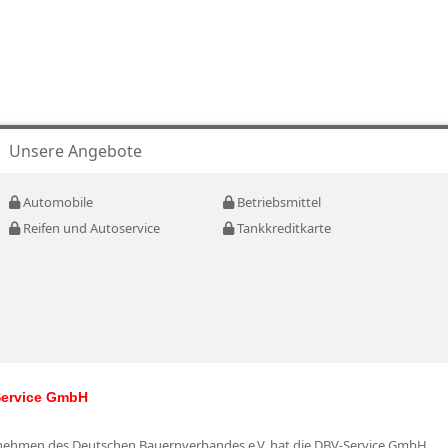
Unsere Angebote
Automobile
Betriebsmittel
Reifen und Autoservice
Tankkreditkarte
Service GmbH
rnehmen des Deutschen Bauernverbandes e.V. hat die DBV-Service GmbH